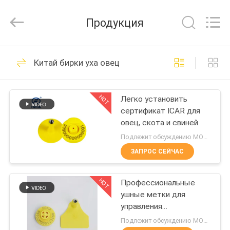
Wuxi
Fofia
Technology
Продукция
Co.,
Ltd.
All
Rights
Reserved.
ДОМ
158
Китай бирки уха овец
Микросхема
ПРОДУКТЫ
приемоответчика
HOT
Легко установить
сертификат ICAR для
ИСО
РОЛИКИ
овец, скота и свиней
Подлежит обсуждению MOQ:1 pc
О
ЗАПРОС СЕЙЧАС
140
НАС
животная
HOT
Профессиональные
ушные метки для
ПУТЕШЕСТВИЕ
микросхема ид
управления
ФАБРИКИ
животноводством -
Подлежит обсуждению MOQ:1 pc