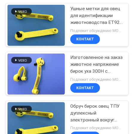
Ушные метки для овец
72
для идентификации
животноводства ET928
бирки уха овец
Электронный меток
Подлежит обсуждению MOQ:50pcs
для овец/коз/мелких
КОНТАКТ
животных
Изготовленное на заказ
животное напряжение
бирок уха 300Н с
39
печатанием лазера,
Подлежит обсуждению MOQ:50pcs
Читатель бирки
обслуживанием ОДМ
КОНТАКТ
ОЭМ
уха
Обруч бирок овец ТПУ
дуплексный
электронный вокруг
для животный
Подлежит обсуждению MOQ:50pcs
отслеживать