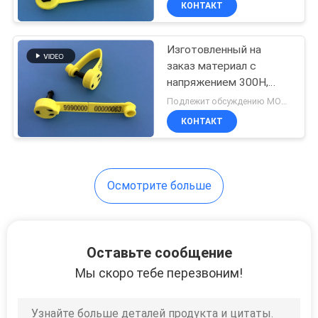
КОНТАКТ
15
Бирка болуса
Изготовленный на
преджелудка
заказ материал с
напряжением 300Н,
личные знаки бирок уха
Подлежит обсуждению MOQ:50pcs
ТПУ овец поголовья
КОНТАКТ
104
Осмотрите больше
Животный блок
развертки
микросхемы
Оставьте сообщение
Мы скоро тебе перезвоним!
31