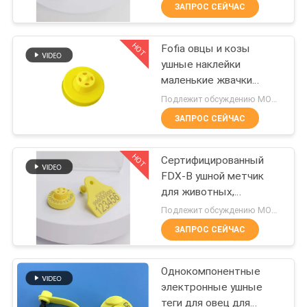
прочность более 5 лет,
ЗАПРОС СЕЙЧАС
соответствие ISO,
ПРОВЕРКА
сертификация ICAR,
HOT
идеально подходит для
Fofia овцы и козы
КАЧЕСТВА
99
отслеживания пастбищ
ушные наклейки
и ферм.
маленькие жвачки
микросхема ид
СВЯЖИТЕСЬ
ушные наклейки
Подлежит обсуждению MOQ:1 pc
любимца
закрытая голова с
МЫ
ЗАПРОС СЕЙЧАС
клещами
HOT
НОВОСТИ
Сертифицированный
FDX-B ушной метчик
для животных,
СПРОСИТЕ
194
считываемый на 17 см
Подлежит обсуждению MOQ:1 pc
на большие расстояния,
ЦИТАТУ
Ушная метка
ЗАПРОС СЕЙЧАС
соответствующий
ICAR/ISO для
скота
отслеживания и
КАРТА
Однокомпонентные
управления
электронные ушные
САЙТА
животноводством
теги для овец для