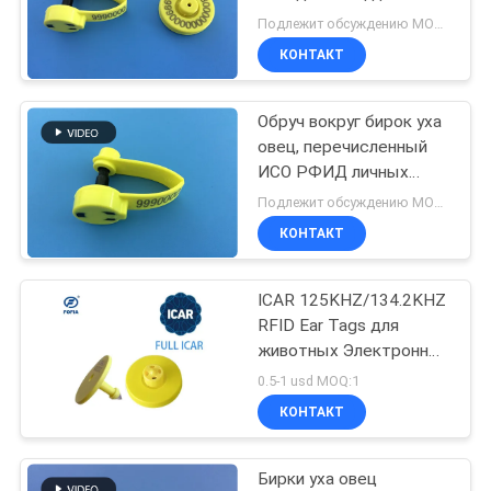
отслеживания /134.2khz
Подлежит обсуждению MOQ:1 шт.
частота
PRIVACY
КОНТАКТ
288
POLICY
Электронные
Обруч вокруг бирок уха
овец, перечисленный
бирки уха
ИСО РФИД личных
знаков овец ТПУ
Подлежит обсуждению MOQ:1 шт.
КОНТАКТ
ICAR 125KHZ/134.2KHZ
126
RFID Ear Tags для
животных Электронный
бирка уха rfid
RFID низкочастотный
0.5-1 usd MOQ:1
для отслеживания
КОНТАКТ
животных
Бирки уха овец