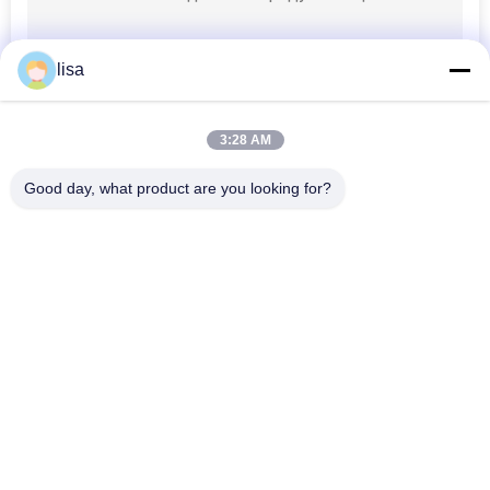
Аппликатор бирки
lisa
уха
3:28 AM
Good day, what product are you looking for?
Популярные категории
Все
Микросхема 
Животная 
Приемоответчика 
Микросхема Ид
ИСО
Микросхема Ид 
Ушная Метка Скота
Любимца
Электронные 
Бирка Уха Rfid
Бирки Уха