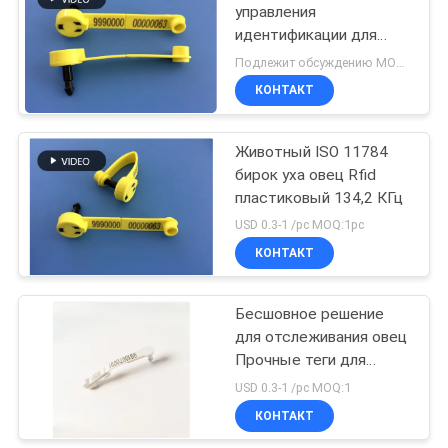
управления
идентификации для
117
отслеживать,
Подлежит обсуждению MOQ:1
печатание лазера
Блок развертки
КОНТАКТ
микросхемы
Животный ISO 11784
РФИД
бирок уха овец Rfid
пластиковый 134,2 КГц
USD 0.3-1 /pc MOQ:1pc
КОНТАКТ
117
Читатель ручки
Бесшовное решение
для отслеживания овец
РФИД
Прочные теги для
отслеживания
USD 0.3-1 /pc MOQ:1
животных Теги для
КОНТАКТ
ушей овец и коз