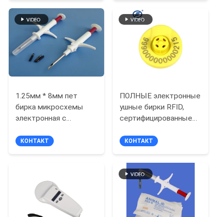
Warranty
PRIVACY
POLICY
1.25мм * 8мм пет
ПОЛНЫЕ электронные
бирка микросхемы
ушные бирки RFID,
электронная с
сертифицированные
шприцем для
ICAR, для
микросхема гпс
отслеживания скота.
КОНТАКТ
КОНТАКТ
любимца кота/собаки
Усовершенствованная
система управления
идентификацией
животных с защитой
от
несанкционированного