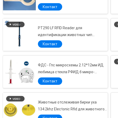
жемчуга белый соединяется с
Контакт
прибором ПК
Животное био - керамическая бирка болуса преджелудка для отслеживать ИД коровы/овец
Высокочастотный читатель бирки УСБ животный Хандхэльд с электропитанием 3 АА
Блок развертки собаки микросхемы КЭ 134.2хз, читатель РФИД умный с дисплеем ЛКД
PT290 LF RFID Reader для
идентификации животных чип
Блок развертки микросхемы управления любимца животный, читатель микросхемы КЭ всеобщий
животного микрочипа сканера
Многофункциональные животные блок развертки/читатель микросхемы с 134,2 КГц частоты
Контакт
домашнего питомца читатель тегов
дом идентичности 134.2Хз снова откалывает читателя, поддержку Блуэтоотх блока развертки микросхемы любимца
животных
Прочный животный блок развертки микросхемы для ИД отслеживая, 12 часов кота собак рабочего временени
ФДС - Гпс микросхемы 2.12*12мм ИД
Блок развертки управления РФИД поголовья Хандхэльд/читатель для животного идентификации
любимца стекла РФИД б микро-
читатель микросхемы любимца 7км Хандхэльд для чтения бирки кота/собаки стеклянного
отслеживая для животных
Контакт
Серый животный блок развертки микросхемы для отслеживая идентичности, высокой развертки - чувствительности
Блок развертки микросхемы ИСО животный для управления любимца, портативного читателя кармана РФИД
Умный читатель бирки уха РФИД для идентификации поголовья, одной гарантии года
Животные отслеживая бирки уха
Читатель с 7000 показателями, читатель Рфид сканирования ИД животный бирки скотин Рфид
134.2khz Electonic Rfid для животного
Бирки уха овец/поголовья изготовленные на заказ для животноводческой фермы отслеживая, 134,2 КГц частоты
идентификации