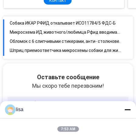
Контакт
Беспроводной сотовый телефон поддержки читателя бирки уха ИД животных для управления поголовья
134.2khz RFID Stick Reader Поддержка Bluetooth / USB 128 * 32 OLED
Собака ИКАР РФИД откалывает ИСО11784/5 ФДС-Б
Микросхема ИД животного/любимца Рфид вводимая с 134.2хз частотой, размер 2.12*12мм
Обломок с 6 слипчивыми стикерами, анти- столкновение идентификации любимца вживления
Шприц приемоответчика микросхемы собаки для животного, перечисленного ИСО11784/5
Оставьте сообщение
Мы скоро тебе перезвоним!
lisa
7:53 AM