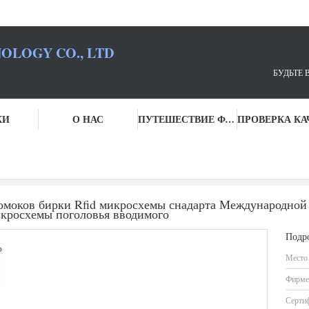
OLOGY CO., LTD
ВАШИМ ПАРТНЕРОМ ПО
КИ
О НАС
ПУТЕШЕСТВИЕ ФАБРИКИ
хема приемоответчика ИСО
Шприц микросхемы вводимых обломоков бирки Rfid микросхемы снадарта Международной орг
оков бирки Rfid микросхемы снадарта Международной 
кросхемы поголовья вводимого
Подр
Место
Фирме
Серти