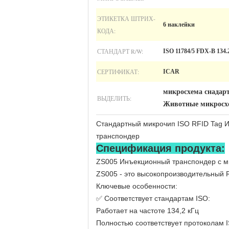
ЭТИКЕТКА ШТРИХ-
6 наклейки
КОДА:
СТАНДАРТ R/W:
ISO 11784/5 FDX-B 134.
СЕРТИФИКАТ:
ICAR
микросхема снадар
ВЫДЕЛИТЬ:
Животные микросхе
Стандартный микрочип ISO RFID Tag
транспондер
Спецификация продукта:
ZS005 Инъекционный транспондер с м
ZS005 - это высокопроизводительный 
Ключевые особенности:
✅ Соответствует стандартам ISO:
Работает на частоте 134,2 кГц
Полностью соответствует протоколам I