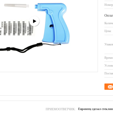
Номер
Оплат
Количе
Цена:
Упаков
Время 
Услови
Постав
ПРИЕМООТВЕТЧИК:
Европеец сделал стекля