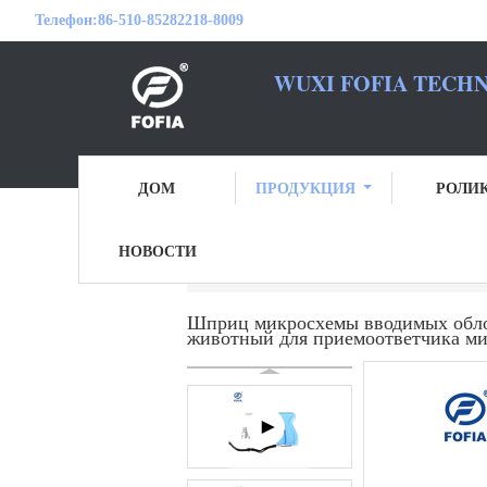
Телефон:
86-510-85282218-8009
WUXI FOFIA TECHN
БУДЬТЕ 
ДОМ
ПРОДУКЦИЯ
РОЛИ
НОВОСТИ
Главная страница
Продукция
Микрос
Шприц микросхемы вводимых облом
животный для приемоответчика ми