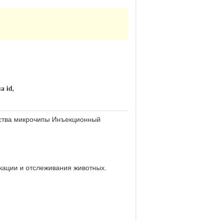
а id
,
ства микрочипы Инъекционный
кации и отслеживания животных.