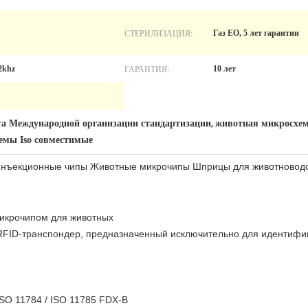
СТЕРИЛИЗАЦИЯ:
Газ EO, 5 лет гарантии
ГАРАНТИЯ:
2khz
10 лет
та Международной организации стандартизации
животная микросхем
,
мы Iso совместимые
 Инъекционные чипы Животные микрочипы Шприцы для животновод
икрочипом для животных
RFID-транспондер, предназначенный исключительно для идентифи
SO 11784 / ISO 11785 FDX-B