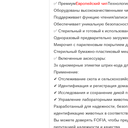
✅ Премиум
Европейский чип
Технологи
Оборудованы высококачественными чи
Поддерживает функцию чтения/записи
Обеспечивает уникальную безопаснос
✅ Стерильный и готовый к использова
Одноразовый предварительно загруже
Микрочип с париленовым покрытием д
Стерильный бумажно-пластиковый меш
✅ Включенные аксессуары:
3x одномерные этикетки штрих-кода дл
Применение:
✔ Отслеживание скота и сельскохозяй
✔ Идентификация и регистрация дома
✔ Исследования и сохранение дикой 
✔ Управление лабораторными животн
Разработанный для надежности, безоп
идентификацию животных в соответст
Вы можете доверять FOFIA, чтобы пре
репутацией надежности и качества.