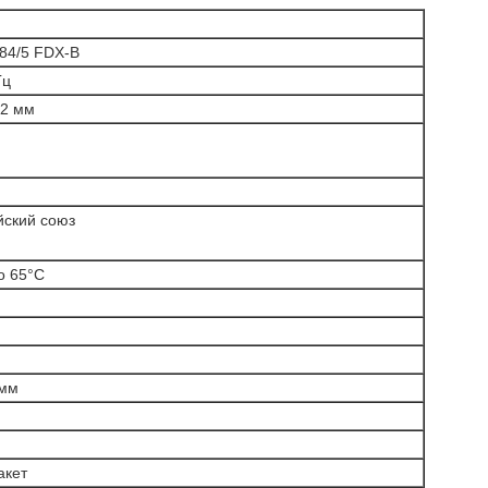
84/5 FDX-B
Гц
12 мм
йский союз
о 65°C
 мм
акет