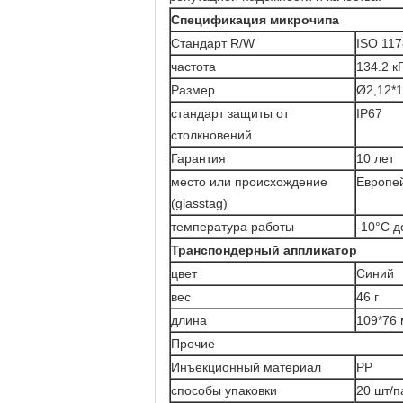
Спецификация микрочипа
Стандарт R/W
ISO 117
частота
134.2 к
Размер
Ø2,12*
стандарт защиты от
IP67
столкновений
Гарантия
10 лет
место или происхождение
Европе
(glasstag)
температура работы
-10°C д
Транспондерный аппликатор
цвет
Синий
вес
46 г
длина
109*76
Прочие
Инъекционный материал
PP
способы упаковки
20 шт/п