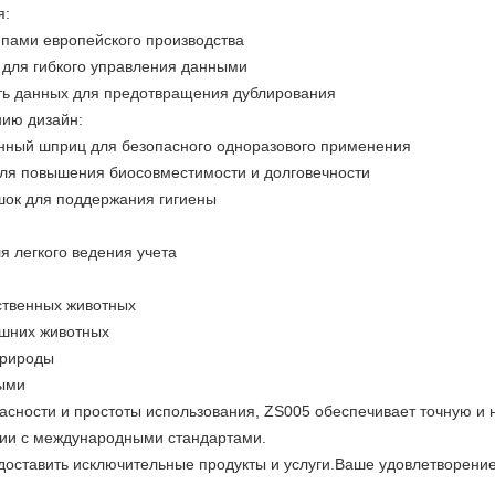
я:
пами европейского производства
 для гибкого управления данными
ть данных для предотвращения дублирования
нию дизайн:
нный шприц для безопасного одноразового применения
ля повышения биосовместимости и долговечности
ок для поддержания гигиены
я легкого ведения учета
ственных животных
шних животных
природы
ыми
асности и простоты использования, ZS005 обеспечивает точную 
вии с международными стандартами.
доставить исключительные продукты и услуги.Ваше удовлетворени