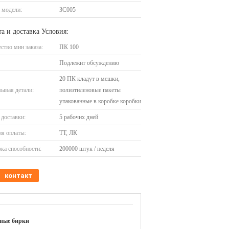
 модели:
ЗС005
а и доставка Условия:
ство мин заказа:
ПК 100
Подлежит обсуждению
20 ПК кладут в мешки,
ывая детали:
полиэтиленовые пакеты
упакованные в коробке коробки
доставки:
5 рабочих дней
я оплаты:
ТТ, ЛК
ка способности:
200000 штук / неделя
контакт
нные бирки