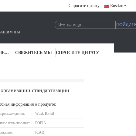
Спросите цитату
Russian
 RFID.!
ПРОВЕРКА КАЧЕСТВА
СВЯЖИТЕСЬ МЫ
СПРОСИТЕ ЦИТАТУ
анизации стандартизации животный для приемоответчика микросхемы поголовья вводимого
организации стандартизации
обная информация о продукте:
 происхождения:
Wuxi, Китай
нное наименование:
FOFIA
фикация:
ICAR