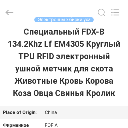
Wuxi
Fofia
Technology
Co.,
Электронные бирки уха
Ltd.
All
Специальный FDX-B
ДОМ
Rights
Reserved.
134.2Khz Lf EM4305 Круглый
ПРОДУКТЫ
TPU RFID электронный
ушной метчик для скота
РОЛИКИ
Животные Кровь Корова
Коза Овца Свинья Кролик
О
НАС
Place of Origin:
China
ПУТЕШЕСТВИЕ
Фирменное
FOFIA