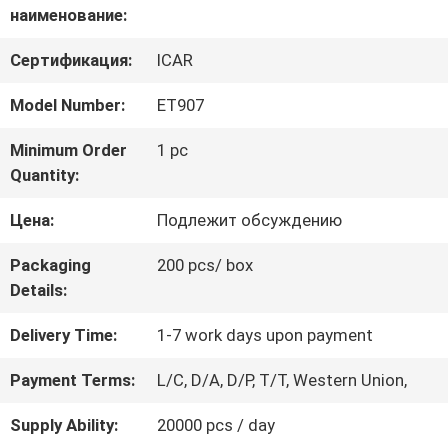
наименование:
ФАБРИКИ
Сертификация:
ICAR
Model Number:
ET907
ПРОВЕРКА
КАЧЕСТВА
Minimum Order
1 pc
Quantity:
Цена:
Подлежит обсуждению
СВЯЖИТЕСЬ
МЫ
Packaging
200 pcs/ box
Details:
Delivery Time:
1-7 work days upon payment
НОВОСТИ
Payment Terms:
L/C, D/A, D/P, T/T, Western Union,
СПРОСИТЕ
Supply Ability:
20000 pcs / day