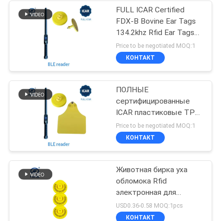
FULL ICAR Certified
FDX-B Bovine Ear Tags
134.2khz Rfid Ear Tags
(Сертификат FDX-B для
Price to be negotiated MOQ:1
говядины)
КОНТАКТ
ПОЛНЫЕ
сертифицированные
ICAR пластиковые TPU
пломбировочные ушные
Price to be negotiated MOQ:1
бирки для крупного
КОНТАКТ
рогатого скота RFID
134,2 кГц
Животная бирка уха
обломока Rfid
электронная для
пользы 134.2khz FDX-B
USD0.36-0.58 MOQ:1pcs
фермы
КОНТАКТ