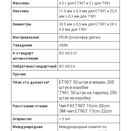
W
восемь
6.5 г для ET907 и 2 г для T901
H
восемь
11.5 мм ± 0,3 мм для ET907 и 22,5
мм ± 0,3 мм для T901
D
иаметры
30.5 мм ± 0,5 мм для ET907 и 28 ±
0,5 мм для T901
М
атериальная
PEUR ((полиэфир уретан)
T
введение
350N
А.
стандарт
IEC 68-2-27
антиколлизии
V
ибрати
на
стандартный
IEC 68-2-6
Прочие
ET907: 50 штук в мешке, 200
П
Как это делается?
штук в коробке
T901: 50 штук на тарелку, 250
штук на коробку
Чип F4 ET907: 15cm-20cm
Расстояние чтения
ЭМ-чип ET907: 17cm-22cm
G
гарантия
> 5 лет
Международная
Международный комитет по