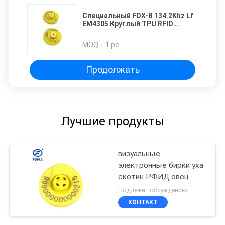
Специальный FDX-B 134.2Khz Lf
EM4305 Круглый TPU RFID
электронный ушной метчик для
скота Животные Кровь Корова
MOQ：
1 pc
Коза Овца Свинья Кролик
Продолжать
Лучшие продукты
визуальные
электронные бирки уха
скотин РФИД овец
134.2Хз
Подлежит обсуждению
КОНТАКТ