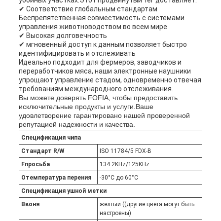
убойных участках.Этот продвинутый тег доставляет:
✔ Соответствие глобальным стандартам
Беспрепятственная совместимость с системами
управления животноводством во всем мире
✔ Высокая долговечность
✔ мгновенный доступ к данным позволяет быстро
идентифицировать и отслеживать
Идеально подходит для фермеров, заводчиков и
переработчиков мяса, наши электронные наушники
упрощают управление стадом, одновременно отвечая
требованиям международного отслеживания.
Вы можете доверять FOFIA, чтобы предоставить
исключительные продукты и услуги.Ваше
удовлетворение гарантировано нашей проверенной
репутацией надежности и качества.
Спецификация чипа
Стандарт R/W
ISO 11784/5 FDX-B
F
просьба
134.2KHz/125KHz
О
температура перения
-30°C до 60°C
Спецификация ушной метки
В
воня
жёлтый ((другие цвета могут быть
настроены)