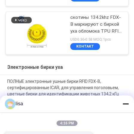
скотины 134.2khz FDX-
B маркируют с биркой
уха обломока TPU RFID
с номером печатания
USD0.36-0.58 MOQ:1pcs
лазера
КОНТАКТ
Электронные бирки уха
ПОЛНЫЕ электронные ушные бирки RFID FDX-B,
сертифицированные ICAR, для управления поголовьем,
цветные бирки для идентификации животных 134,2 кГц
для крупного рогатого скота, овец, коз и свиней
lisa
Водостойкие электронные ушные ярлыки для скота и
долговечные для управления животными
4:16 PM
FULL ICAR сертифицированный ET902 Custom TPU RFID Ear