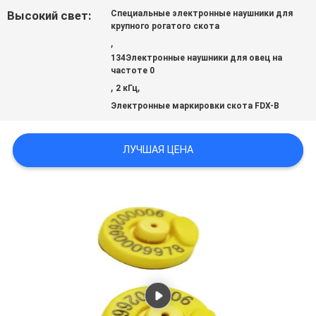
ЦИТАТУ
Высокий свет:
Специальные электронные наушники для
крупного рогатого скота
,
КАРТА
134Электронные наушники для овец на
частоте 0
САЙТА
,
,
2 кГц
Электронные маркировки скота FDX-B
PRIVACY
ЛУЧШАЯ ЦЕНА
POLICY