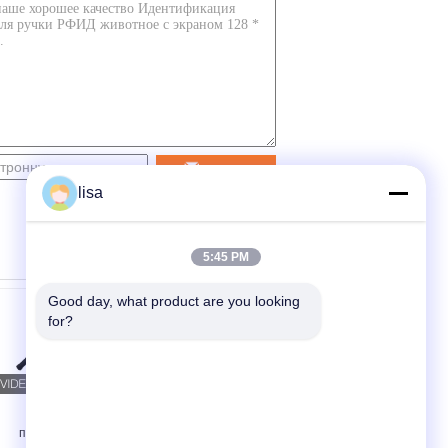
контакт
lisa
5:45 PM
Good day, what product are you looking 
for?
Хандхэльд
Профессиональный
портативный
читатель RFID тегов