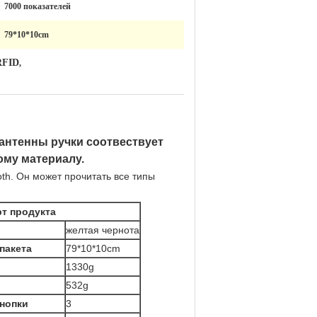
:
7000 показателей
79*10*10cm
RFID
,
антенны ручки соотвествует
ому материалу.
th. Он может прочитать все типы
т продукта
желтая чернота
пакета
79*10*10cm
1330g
532g
нопки
3