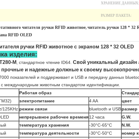
ХРАНЕНИЕ ДАННЫХ
РАЗМЕР ПАКЕТА:
тативного читателя ручки RFID животное
читатель ручки 128 * 32 
,
рана RFID OLED
тателя ручки RFID животное с экраном 128 * 32 OLED
ика изделия:
T280-M
Свой уникальный дизайн 
, стандартное чтение ID64.
а прочные и надежные должные к своему высокопрочн
000 показателей и поддерживает и USB и передачу данных bluetoo
и с международным животным стандартом идентификации.
Работая образ
Стандар
TM32)
электропитание
4 AA
цвет
z/125KHz
режим связи
bluetooth и USB
размер 
OLED
непрерывное рабочее временя
12 часа
G.W.
ный
температура хранения
-30°C-65°C
N.W.
ный
температура деятельности
-30°C-50°C
номер к