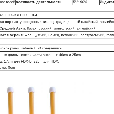
казателей
влажность деятельности
5%~90%
Индика
4/5 FDX-B и HDX, ID64
ая версия
: упрощенный китаец, традиционный китайский, английс
Средней Азии
: Казах, русский, монгольский, английский
ская версия
: Французский, немец, испанский, португальский, голл
чонок ручки, кабель USB соединяясь
нных длины желтой части антенны: 46cm и 25cm
а: 17cm для FDX-B, 22cm для HDX:
ема: 9cm