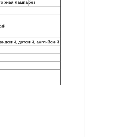
торная лампа
без
кий
андский, датский, английский