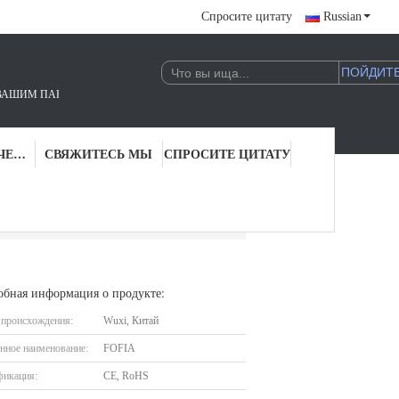
Спросите цитату
Russian
 RFID.!
ПРОВЕРКА КАЧЕСТВА
СВЯЖИТЕСЬ МЫ
СПРОСИТЕ ЦИТАТУ
вотное с экраном 128 * 32 ОЛЭД
обная информация о продукте:
 происхождения:
Wuxi, Китай
нное наименование:
FOFIA
фикация:
CE, RoHS