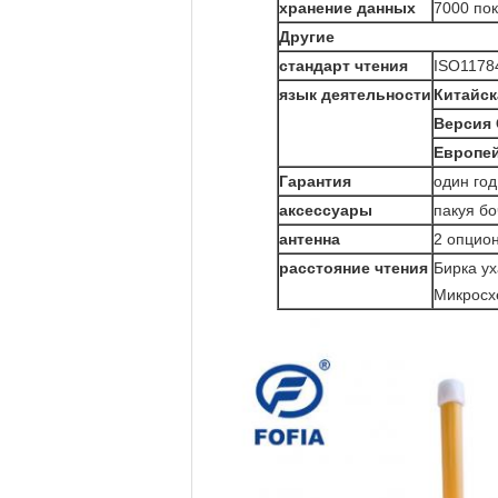
хранение данных
7000 по
Другие
стандарт чтения
ISO1178
язык деятельности
Китайск
Версия 
Европей
Гарантия
один год
аксессуары
пакуя бо
антенна
2 опцио
расстояние чтения
Бирка ух
Микросх