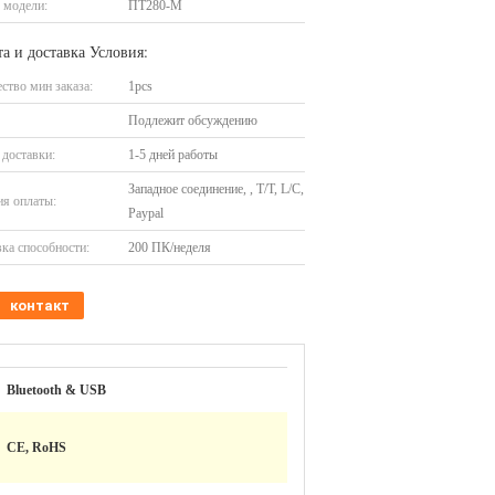
 модели:
ПТ280-М
а и доставка Условия:
ство мин заказа:
1pcs
Подлежит обсуждению
доставки:
1-5 дней работы
Западное соединение, , T/T, L/C,
я оплаты:
Paypal
ка способности:
200 ПК/неделя
контакт
Bluetooth & USB
CE, RoHS