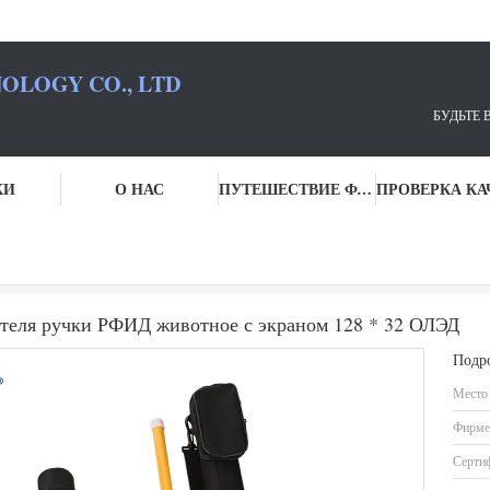
OLOGY CO., LTD
ВАШИМ ПАРТНЕРОМ ПО
КИ
О НАС
ПУТЕШЕСТВИЕ ФАБРИКИ
ль ручки РФИД
Идентификация портативного читателя ручки РФИД жи
теля ручки РФИД животное с экраном 128 * 32 ОЛЭД
Подр
Место
Фирме
Серти