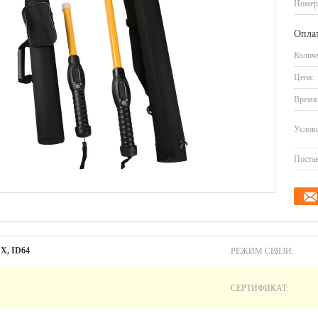
Номер
Оплат
Количе
Цена:
Время 
Услови
Постав
РЕЖИМ СВЯЗИ:
X, ID64
СЕРТИФИКАТ: