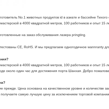
готовитель No.1 животных продуктов id в азиате и бассейне Тихого 
астерской в 4000 квадратной метров, 100 работников и опыт 15 л
отовленные на заказ обслуживания лазера pringting.
тестованы CE, RoHS. И мы предлагаем одногодичное wannranty для
ания?
астерской в 4000 квадратной метров, 100 работников и опыт 15 ле
оде около один час для достижения порта Шанхая. Добро пожалов
на?
 прежде. Цена основана на качественном уровне и количестве зак
вы получаете самую лучшую цену за исключением торговой компании