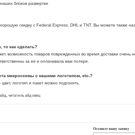
 наших блоков развертки.
орошую скидку с Federal Express, DHL и TNT. Вы можете также на
 то как сделать?
ет, возможность товаров поврежденных во время доставки очень н
тветственны за ее и оплачивала вам потеря.
та микросхемы с нашими логотипом, etc.?
вет, логотип и пакет можно подгонять.
,
 айд
читатель айд овец
Оставьте вашу заявку