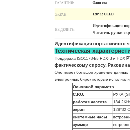
ГАРАНТИЯ:
Один год
ЭКРАН:
128*32 OLED
Идентификация пор
ВЫДЕЛИТЬ:
Читатель ручки эк
Идентификация портативного чи
Техническая характерист
P
Поддержка
ISO11784/5 FDX-B и HDX
фактическому спросу. Раковин
Оно имеет большое хранение данных 7
электронных бирок которые исполнил
Основной параметр
C.P.U.
РУКА (S
работая частота
134.2KH
экран
128*32 
системные часы
встроен
зуммер
встроен