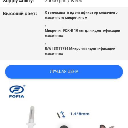
Supply Ability:
20000 pcs / week
ЦИТАТУ
Высокий свет:
Отслеживать идентификатор кошачьего
животного микрочипом
КАРТА
,
Микрочип FDX-B 10 см для идентификации
САЙТА
животных
,
R/W ISO11784 Микрочип идентификации
животных
PRIVACY
POLICY
ЛУЧШАЯ ЦЕНА