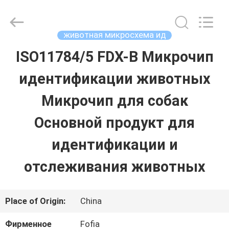
Wuxi
Fofia
Technology
Co.,
животная микросхема ид
Ltd.
All
ISO11784/5 FDX-B Микрочип
ДОМ
Rights
Reserved.
идентификации животных
ПРОДУКТЫ
Микрочип для собак
Основной продукт для
РОЛИКИ
идентификации и
отслеживания животных
О
НАС
Place of Origin:
China
ПУТЕШЕСТВИЕ
Фирменное
Fofia