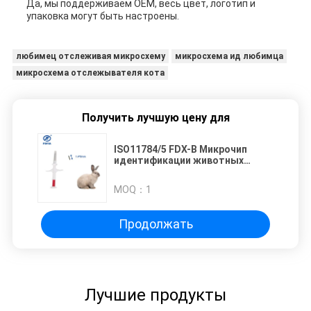
Да, мы поддерживаем OEM, весь цвет, логотип и
упаковка могут быть настроены.
любимец отслеживая микросхему
микросхема ид любимца
микросхема отслежывателя кота
Получить лучшую цену для
ISO11784/5 FDX-B Микрочип
идентификации животных
Микрочип для собак Основной
продукт для идентификации и
MOQ：
1
отслеживания животных
Продолжать
Лучшие продукты