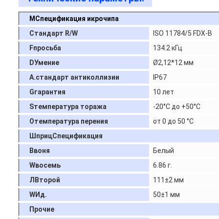
М
Спецификация икрочипа
Стандарт R/W
ISO 11784/5 FDX-B
F
просьба
134.2 кГц
D
Умение
Ø2,12*12 мм
А.
стандарт антиколлизии
IP67
G
гарантия
10 лет
S
температура тоража
-20°C до +50°C
О
температура перения
от 0 до 50 °C
Шприц
Спецификация
В
воня
Белый
W
восемь
6.86 г.
Л
Второй
111±2 мм
W
Ид.
50±1 мм
Прочие